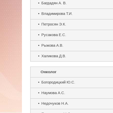
• Багдадян А. В.
• Владимирова Т.И.
• Петросян Э.К.
• Русакова Е.С.
• Рыжова А.В.
• Халикова Д.В.
Онколог
• Богородицкий Ю.С.
• Наумова А.С.
• Недочуков Н.А.