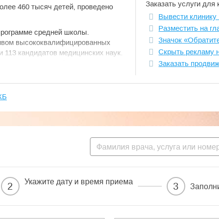
Заказать услуги для 
олее 460 тысяч детей, проведено
Вывести клинику 
Разместить на гл
программе средней школы.
Значок «Обратит
тивом высококвалифицированных
Скрыть рекламу 
и 113 кандидатов медицинских наук.
 3 заслуженных работника
Заказать продви
ублик РФ, 150 человек награждены
пециалисты прошли стажировку
КБ
р, на базе которого работают
вательского медицинского
оследипломного образования,
 ФДПО МГМСУ. РДКБ сотрудничает
ками ближнего и дальнего
Укажите дату и время приема
2
3
Заполн