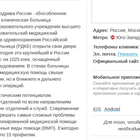
драва России - обособленное
я клиническая больница
бразовательного учреждения высшего
Адрес
: Россия, Моск
довательский медицинский
Метро
:
Юго-Запад
а здравоохранения Российской
льница (РДКБ) открыла свои двери
Телефоны клиники
Сегодня это крупнейший в России
Эл. почта
:
Показать
 на 1025 коек, оснащенный
Официальный сайт
рудованием. В стенах больницы
 медицинскую помощь свыше
Мобильное приложе
ии, но и ближнего и дальнего
Скачайте приложение дл
ч операций.
и оперативно получать
приложения указан в кар
стическим потенциалом.
отделений по всем направлениям
ких отделений и служб. Современная
iOS
Android
т решать самые сложные проблемы
лизированной медицинской помощи
Для того, чтоб
ичные виды помощи (ВМП). Ежегодно
необходи
по 15 профилям.