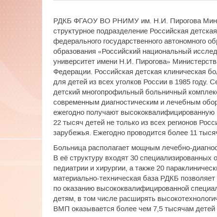
РДКБ ФГАОУ ВО РНИМУ им. Н.И. Пирогова Минз
структурное подразделение Российская детска
федерального государственного автономного о
образования «Российский национальный иссле
университет имени Н.И. Пирогова» Министерств
Федерации. Российская детская клиническая бо
для детей из всех уголков России в 1985 году. 
детский многопрофильный больничный комплекс
современным диагностическим и лечебным обо
ежегодно получают высококвалифицированную
22 тысяч детей не только из всех регионов Росс
зарубежья. Ежегодно проводится более 11 тыся
Больница располагает мощным лечебно-диагно
В её структуру входят 30 специализированных 
педиатрии и хирургии, а также 20 параклиничес
материально-техническая база РДКБ позволяе
по оказанию высококвалифицированной специа
детям, в том числе расширять высокотехнолог
ВМП оказывается более чем 7,5 тысячам детей 