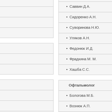
• Саввин Д.А.
• Сидоренко А.Н.
• Суворинова Н.Ю.
• Уляков А.Н.
• Федонюк И.Д.
• Фрадкина М. М.
• Хашба С.С.
Офтальмолог
• Бологова М.Б.
• Вознюк А.П.