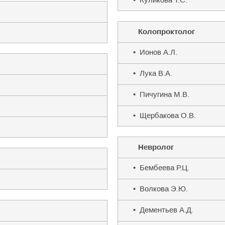
Колопроктолог
• Ионов А.Л.
• Лука В.А.
• Пичугина М.В.
• Щербакова О.В.
Невролог
• Бембеева Р.Ц.
• Волкова Э.Ю.
• Дементьев А.Д.