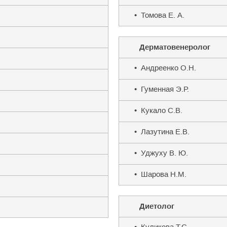
• Томова Е. А.
Дерматовенеролог
• Андреенко О.Н.
• Гуменная Э.Р.
• Кукало С.В.
• Лазутина Е.В.
• Уджуху В. Ю.
• Шарова Н.М.
Диетолог
• Куликова Т.С.