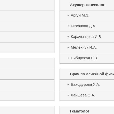
Акушер-гинеколог
• Аргун М.З.
• Бижанова Д.А.
• Караченцова И.В.
• Меленчук И.А.
• Сибирская Е.В.
Врач по лечебной физ
• Баходурова Х.А.
• Лайшева О.А.
Гематолог