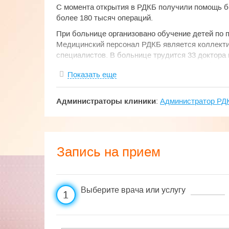
C момента открытия в РДКБ получили помощь б
более 180 тысяч операций.
При больнице организовано обучение детей по 
Медицинский персонал РДКБ является коллек
специалистов. В больнице трудится 33 доктора 
Среди сотрудников 14 заслуженных врачей РФ,
Показать еще
здравоохранения РФ, 3 заслуженных врача респ
знаком «Отличник здравоохранения». Многие с
в различных зарубежных клиниках.
Администраторы клиники
:
Администратор РД
Крупный образовательный и научный центр
РДКБ - крупный образовательный и научный цент
21 кафедра Российского национального исследо
Запись на прием
университета, кафедра Российской академии п
кафедра репродуктивной медицины и хирургии
с ведущими научными центрами России, с клини
зарубежья.
Выберите врача или услугу
1