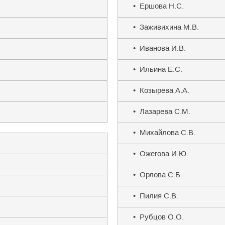
• Ершова Н.С.
• Заживихина М.В.
• Иванова И.В.
• Ильина Е.С.
• Козырева А.А.
• Лазарева С.М.
• Михайлова С.В.
• Ожегова И.Ю.
• Орлова С.Б.
• Пилия С.В.
• Рубцов О.О.