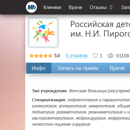
Клиники
Врачи
Отзывы
Зап
Российская де
им. Н.И. Пиро
5.0
5 отзывов
1
61108
Инфо
Запись на прием
Врачи
Тип учреждения
: детская больница (госучреж
Специализация
: инфектология и паразитолог
гинекология, аллергология, иммунология, общая
педиатрия, ревматология, реаниматология и 
гастроэнтерология, нейрохирургия, нефрологи
челюстно-лицевая хирургия