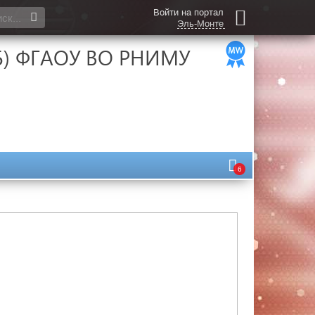
Войти на портал
Эль-Монте
КБ) ФГАОУ ВО РНИМУ
6