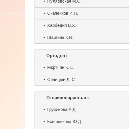
• Пуляевская М.С.
• Скапенков И.Н.
• Харбедия В.Х.
• Шаргина К.В.
Ортодонт
• Мкртчян К. Е.
• Синицын Д. С.
Оториноларинголог
• Грузинова А.Д.
• Ковшенкова Ю.Д.