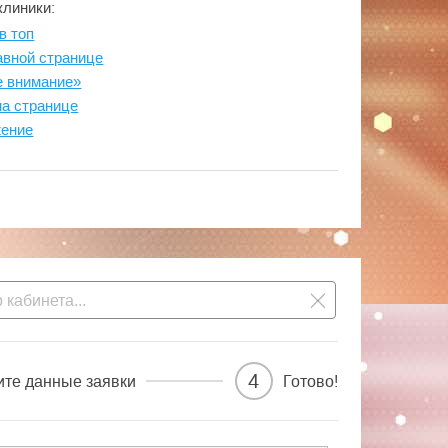
клиники:
в топ
авной странице
е внимание»
на странице
жение
4
ите данные заявки
Готово!