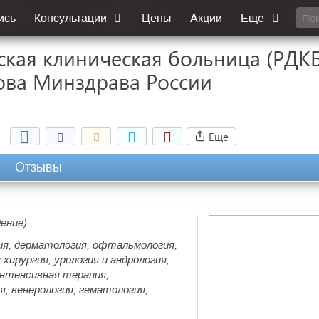
ись
Консультации
Цены
Акции
Еще
тская клиническая больница (РД
гова Минздрава России
Еще
Отзывы
дение)
ия, дерматология, офтальмология,
 хирургия, урология и андрология,
интенсивная терапия,
я, венерология, гематология,