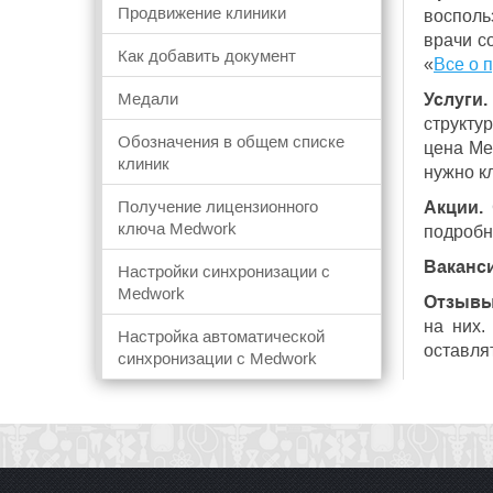
Продвижение клиники
восполь
врачи с
Как добавить документ
«
Все о 
Медали
Услуги.
структу
Обозначения в общем списке
цена Med
клиник
нужно кл
Получение лицензионного
Акции.
С
ключа Medwork
подробн
Ваканси
Настройки синхронизации с
Medwork
Отзывы
на них.
Настройка автоматической
оставля
синхронизации с Medwork