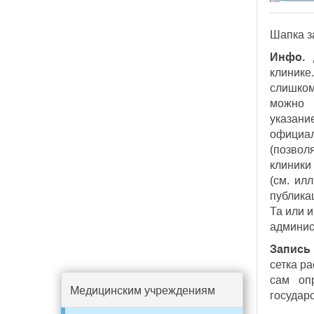
Шапка з
Инфо.
Д
клиник
слишком
можно 
указани
официа
(позвол
клиники
(см. ил
публика
Та или 
админис
Запись 
сетка р
сам оп
Медицинским учреждениям
государ