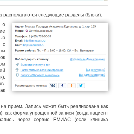
из располагаются следующие разделы (блоки):
 о
ие
ью
 с
ом
ок
ом
тей
к),
ов.
как
 на прием. Запись может быть реализована как
), как форма упрощенной записи (когда пациент
запись через сервис ЕМИАС (если клиника