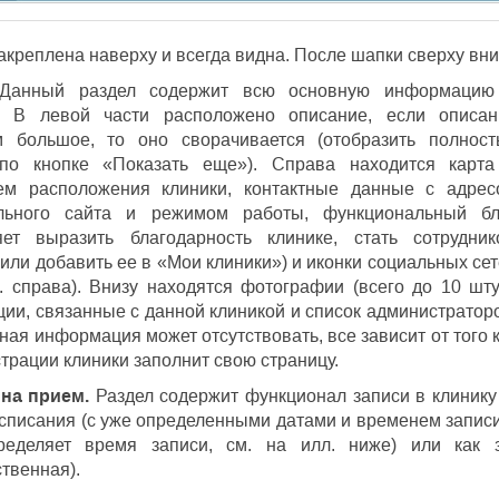
акреплена наверху и всегда видна. После шапки сверху вн
анный раздел содержит всю основную информацию
е. В левой части расположено описание, если описан
 большое, то оно сворачивается (отобразить полност
по кнопке «Показать еще»). Справа находится карта
ем расположения клиники, контактные данные с адрес
льного сайта и режимом работы, функциональный бл
яет выразить благодарность клинике, стать сотрудник
 или добавить ее в «Мои клиники») и иконки социальных се
л. справа). Внизу находятся фотографии (всего до 10 шту
ции, связанные с данной клиникой и список администратор
иная информация может отсутствовать, все зависит от того 
трации клиники заполнит свою страницу.
на прием.
Раздел содержит функционал записи в клинику
асписания (с уже определенными датами и временем записи
ределяет время записи, см. на илл. ниже) или как 
ственная).