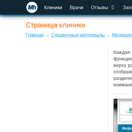
Клиники
Врачи
Отзывы
Зап
Страница клиники
Главная
→
Справочные материалы
→
Медицин
Каждая 
функцио
верху р
отображ
раздело
внимани