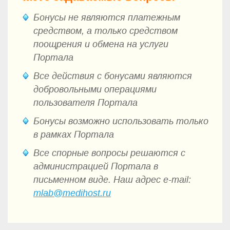
Бонусы не являются платежным
средством, а только средством
поощрения и обмена на услуги
Портала
Все действия с бонусами являются
добровольными операциями
пользователя Портала
Бонусы возможно использовать только
в рамках Портала
Все спорные вопросы решаются с
администрацией Портала в
письменном виде. Наш адрес e-mail:
mlab@medihost.ru