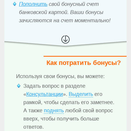
Пополнить
свой бонусный счет
банковской картой. Ваши бонусы
зачисляются на счет моментально!
Как потратить бонусы?
Используя свои бонусы, вы можете:
Задать вопрос в разделе
«
Консультанции
».
Выделить
его
рамкой, чтобы сделать его заметнее.
А также
поднять
любой свой вопрос
вверх, чтобы получить больше
ответов.