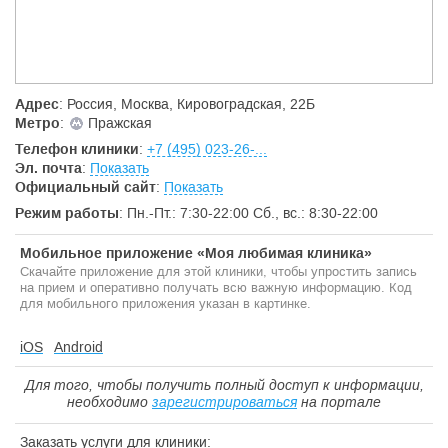
заболеваний
Возможности стационара одного дня
Современные физиотерапевтические методики
Вакцинация согласно Национальному календарю или по
индивидуально разработанному графику
Проведение диспансеризации для взрослых и детей
Адрес
: Россия, Москва, Кировоградская, 22Б
Удобные варианты обслуживания:
Метро
:
Пражская
Разовые обращения и годовые программы
Телефон клиники
:
+7 (495) 023-26-...
прикрепления
Эл. почта
:
Показать
Акции и специальные предложения
Официальный сайт
:
Показать
Комфортный сервис:
Режим работы
: Пн.-Пт.: 7:30-22:00 Сб., вс.: 8:30-22:00
Ежедневный прием без выходных и праздников
Отсутствие очередей
Мобильное приложение «Моя любимая клиника»
Круглосуточный кол-центр
Скачайте приложение для этой клиники, чтобы упростить запись
Возможность онлайн-записи к врачам
на прием и оперативно получать всю важную информацию. Код
Удобная транспортная доступность
для мобильного приложения указан в картинке.
iOS
Android
Для того, чтобы получить полный доступ к информации,
необходимо
зарегистрироваться
на портале
Заказать услуги для клиники: