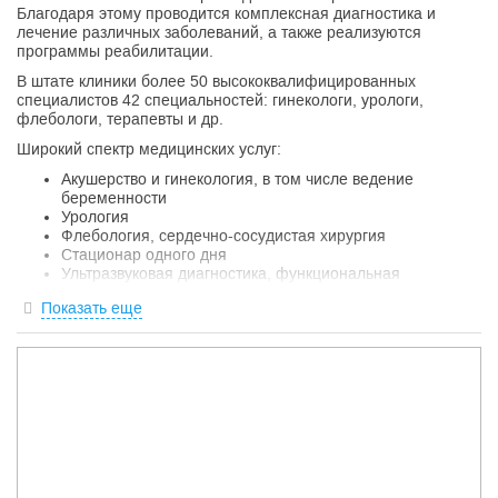
Благодаря этому проводится комплексная диагностика и
лечение различных заболеваний, а также реализуются
программы реабилитации.
В штате клиники более 50 высококвалифицированных
специалистов 42 специальностей: гинекологи, урологи,
флебологи, терапевты и др.
Широкий спектр медицинских услуг:
Акушерство и гинекология, в том числе ведение
беременности
Урология
Флебология, сердечно-сосудистая хирургия
Стационар одного дня
Ультразвуковая диагностика, функциональная
диагностика (ЭКГ, ЭЭГ, ФВД и др.)
Показать еще
Вакцинация
Мануальная терапия, рефлексотерапия, массаж
Физиотерапия и проч.
Выбор пациентов:
Всего в МЕДСИ на Пражской работает более 50 врачей,
среди них есть доктора и кандидаты медицинских наук.
Наши врачи постоянно проходят обучение и повышение
квалификации для расширения возможностей в сфере
диагностики, профилактики и лечения широкого перечня